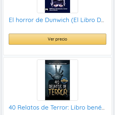
El horror de Dunwich (El Libro De Bolsillo - Bibliotecas Temáticas - Biblioteca De Fantasía Y Terror)
Ver precio
40 Relatos de Terror: Libro benéfico (Hospital Amic de la Fundación Sant Joan de Déu)