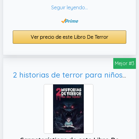
avanzas en la lectura, te enfrentarás a desafíos
e interacciones que te harán sentir parte de la
historia.
Con ilustraciones impactantes y una cuidada
Ver precio de este Libro De Terror
edición, el "Terror book: El libro maldito" es ideal
para aquellos amantes del género de terror que
buscan una experiencia inmersiva y
Mejor #3
emocionante. Prepárate para vivir momentos de
auténtico terror y disfrutar de una lectura
2 historias de terror para niños valientes: Libro de historias de terror, relatos misteriosos y escalofríos garantizados (Mis Historias de Fantasmas)
interactiva que te mantendrá en vilo hasta la
última página. Sin duda, una joya para los
amantes del terror y la literatura.