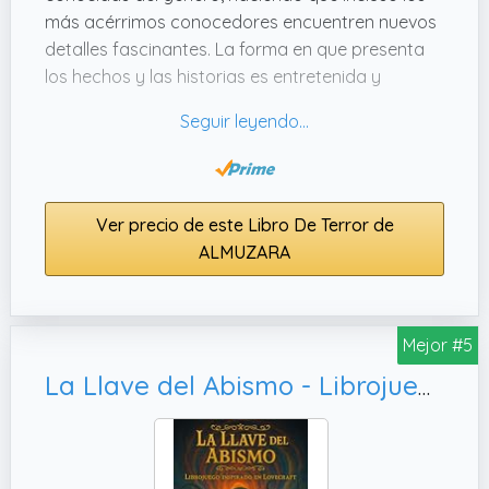
más acérrimos conocedores encuentren nuevos
detalles fascinantes. La forma en que presenta
los hechos y las historias es entretenida y
educativa, lo que lo convierte en un excelente
recurso para quienes desean profundizar en el
mundo del cine de terror.
Con un peso de
0.45 kg
, es fácil de manejar y
Ver precio de este Libro De Terror de
perfecto para llevar en cualquier lugar. Este libro
ALMUZARA
no solo ofrece información valiosa, sino que
también invita a reflexionar sobre las influencias
y el desarrollo del género a lo largo del tiempo.
Es una obra que merece un lugar en cualquier
Mejor #5
colección de un amante del cine de terror.
La Llave del Abismo - Librojuego de Terror inspirado en Lovecraft y los Mitos de Cthulhu: Libro Juego Ilustrado en Color - Terror con Dados, Terror y Ciencia Ficción)