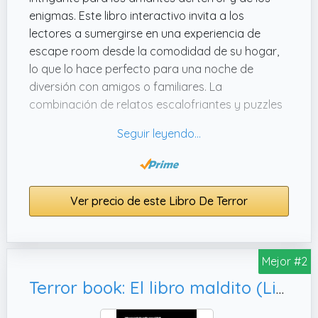
enigmas. Este libro interactivo invita a los
lectores a sumergirse en una experiencia de
escape room desde la comodidad de su hogar,
lo que lo hace perfecto para una noche de
diversión con amigos o familiares. La
combinación de relatos escalofriantes y puzzles
inteligentes mantiene el ambiente tenso y
emocionante, desafiando la mente y
fomentando la colaboración entre los jugadores.
Los distintos niveles de dificultad en los enigmas
Ver precio de este Libro De Terror
ofrecen un reto adecuado para todos los
participantes, desde novatos hasta expertos en
el género. Además, la presentación visual y la
narración contribuyen a la inmersión en la
Mejor #2
experiencia. Si buscas un entretenimiento original
Terror book: El libro maldito (Libro interactivo)
que combine el terror con la resolución de
enigmas, este libro es una excelente opción para