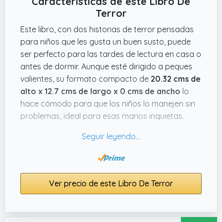
Características de este Libro De
Terror
Este libro, con dos historias de terror pensadas
para niños que les gusta un buen susto, puede
ser perfecto para las tardes de lectura en casa o
antes de dormir. Aunque esté dirigido a peques
valientes, su formato compacto de
20.32 cms de
alto x 12.7 cms de largo x 0 cms de ancho
lo
hace cómodo para que los niños lo manejen sin
problemas, ideal para esas manos inquietas.
Además, la factura de
Mis Historias de
Fantasmas
parece cuidada, lo que da la
sensación de que el contenido está bien
pensado para no asustar en exceso pero sí
mantener la intriga. Un punto que me parece útil
Ver precio de este Libro De Terror
es que, al ser sólo dos relatos, no abruma ni
cansa, facilitando que los más pequeños
mantengan la atención. Así se evita que acaben