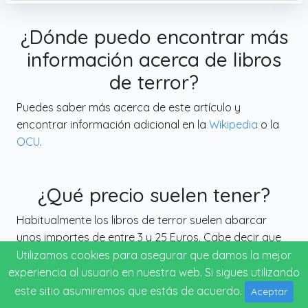
¿Dónde puedo encontrar más
información acerca de libros
de terror?
Puedes saber más acerca de este artículo y
encontrar información adicional en la
Wikipedia
o la
OCU
.
¿Qué precio suelen tener?
Habitualmente los libros de terror suelen abarcar
unos importes de entre 3 y 25 Euros. Cabe decir que
estos precios son totalmente orientativos, como
Utilizamos cookies para asegurar que damos la mejor
siempre no lo más caro es lo mejor. Te sugerimos que
experiencia al usuario en nuestra web. Si sigues utilizando
te guíes de todos modos por las opiniones de otros
este sitio asumiremos que estás de acuerdo.
Aceptar
usuarios.