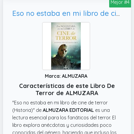
Mejor #4
el libro sin haber disfrutado del ambiente lúgubre
que propone. No es un manual de terror pesado
Eso no estaba en mi libro de cine de terror (Historia)
ni demasiado largo, sino una invitación sencilla y
accesible a explorar ese tipo de cuentos. Si
conoces a algún niño que adora las historias de
misterio sin pasarse, puede que este libro le
encaje bastante bien.
Marca: ALMUZARA
Características de este Libro De
Terror de ALMUZARA
"Eso no estaba en mi libro de cine de terror
(Historia)" de
ALMUZARA EDITORIAL
es una
lectura esencial para los fanáticos del terror. El
libro explora anécdotas y curiosidades poco
conocidas del género, haciendo que incluso los