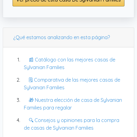
hace visualmente atractivo y acogedor. Con
unas dimensiones de
2.54 cms de altura x 5.08
cms de longitud x 5.08 cms de ancho
, es ideal
para manos pequeñas. Este set no solo es
divertido, sino que también estimula el juego de
¿Qué estamos analizando en esta página?
rol imaginativo, perfecto para niños a partir de 3
años.
📰 Catálogo con las mejores casas de
Sylvanian Families
🗒️ Comparativa de las mejores casas de
Sylvanian Families
🎁 Nuestra elección de casa de Sylvanian
Families para regalar
🔍 Consejos y opiniones para la compra
de casas de Sylvanian Families