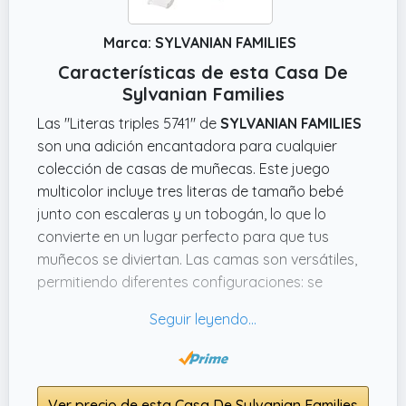
Marca: SYLVANIAN FAMILIES
Características de esta Casa De
Sylvanian Families
Las "Literas triples 5741" de
SYLVANIAN FAMILIES
son una adición encantadora para cualquier
colección de casas de muñecas. Este juego
multicolor incluye tres literas de tamaño bebé
junto con escaleras y un tobogán, lo que lo
convierte en un lugar perfecto para que tus
muñecos se diviertan. Las camas son versátiles,
permitiendo diferentes configuraciones: se
pueden apilar o colocar al lado, adaptándose a
la creatividad de los niños.
Además, el juego viene con almohadas y
edredones en bonitos colores pastel, lo que lo
Ver precio de esta Casa De Sylvanian Families