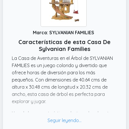
Luces - el ático secreto- Casa de Muñecas de
SYLVANIAN FAMILIES es una opción ideal para
brindar horas de entretenimiento y diversión.
Marca: SYLVANIAN FAMILIES
Características de esta Casa De
Sylvanian Families
La Casa de Aventuras en el Árbol de SYLVANIAN
FAMILIES es un juego colorido y divertido que
ofrece horas de diversión para los más
pequeños. Con dimensiones de 40.64 cms de
altura x 30.48 cms de longitud x 20.32 cms de
ancho, esta casa de árbol es perfecta para
explorar y jugar.
Una de las características destacadas de este
producto es que se puede subir a su terraza en
un columpio y bajar a toda velocidad por un