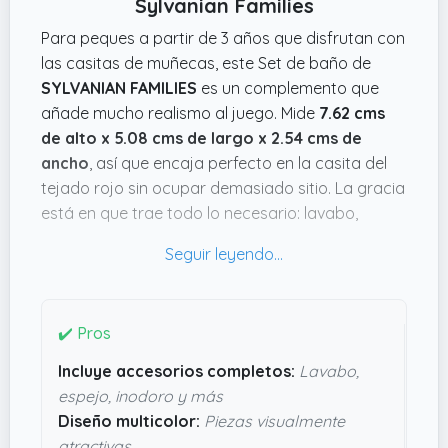
Sylvanian Families
¡No te pierdas la oportunidad de vivir grandes
aventuras con este emocionante juego!
Para peques a partir de 3 años que disfrutan con
las casitas de muñecas, este Set de baño de
SYLVANIAN FAMILIES
es un complemento que
añade mucho realismo al juego. Mide
7.62 cms
de alto x 5.08 cms de largo x 2.54 cms de
ancho
, así que encaja perfecto en la casita del
tejado rojo sin ocupar demasiado sitio. La gracia
está en que trae todo lo necesario: lavabo,
espejo, inodoro y unos accesorios chulos como
la escobilla y el adaptador para los peques, que
no son detalles al azar, sino que fomentan el
juego más elaborado y divertido.
✔️ Pros
Además, el diseño
multicolor
consigue que cada
Incluye accesorios completos:
Lavabo,
pieza sea visualmente atractiva y fácil de
espejo, inodoro y más
identificar para los niños, sin convertirse en un lío.
Diseño multicolor:
Piezas visualmente
Todo esto ayuda a que el juego de rol vaya más
atractivas