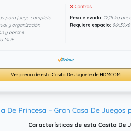
❌ Contras
os para juego completo
Peso elevado:
12,15 kg pue
ual y organización
Requiere espacio:
86x30x87
ón y porche
ro MDF
Ver precio de esta Casita De Juguete de HOMCOM
Características de esta Casita De 