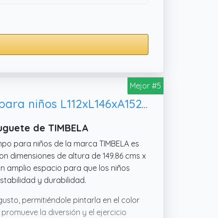
Mejor #5
Casa de Madera para niños Exterior SIN Suelo - Casita de Campo para niños L112xL146xA152 cm/ 1,1m2 Casa de Juguete de Exteriores - Casa Jardin niños Madera TIMBELA M550-1
Juguete de TIMBELA
mpo para niños de la marca TIMBELA es
 Con dimensiones de altura de 149.86 cms x
 un amplio espacio para que los niños
stabilidad y durabilidad.
sto, permitiéndole pintarla en el color
romueve la diversión y el ejercicio