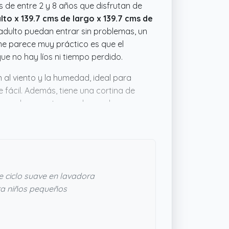
 de entre 2 y 8 años que disfrutan de
lto x 139.7 cms de largo x 139.7 cms de
adulto puedan entrar sin problemas, un
me parece muy práctico es que el
ue no hay líos ni tiempo perdido.
 al viento y la humedad, ideal para
e fácil. Además, tiene una cortina de
seguro le encanta para leer o descansar.
 y no trae olores raros, un detalle
 ciclo suave en lavadora
ra niños pequeños