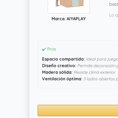
bast
Lo q
Marca: AIYAPLAY
quie
vent
niño
vers
✔️ Pros
Espacio compartido:
Ideal para jueg
Diseño creativo:
Permite decoración 
Madera sólida:
Resiste clima exterior
Ventilación óptima:
3 lados abiertos p