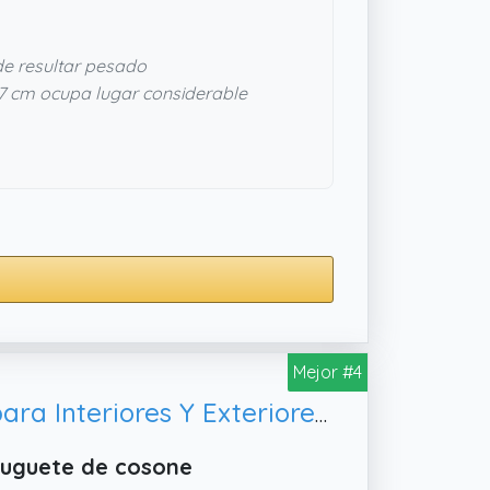
de resultar pesado
 cm ocupa lugar considerable
Mejor #4
Cosone Tienda De Campaña De Princesa – Gran Casa De Juegos para Interiores Y Exteriores, Juguetes Regalo Niña 2 3 4 5 6 7 8 Años
Juguete de cosone