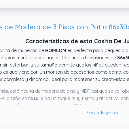
Características de esta Casita De
casita de muñecas de
HOMCOM
es perfecta para peques a p
propios mundos imaginarios. Con unas dimensiones de
86x3
r sin estorbar, y su tamaño permite que los niños puedan reo
o es que viene con un montón de accesorios como cama, coc
r completo y dinámico, ideal para mantener su creatividad 
ás, está hecha de madera de pino y MDF, así que se ve rob
 el diseño en
rosa
le da un toque muy tierno y atractivo, co
a un estilo más realista. El peso de
12.15 kg
también ayuda a 
ejable. Con
tres años de garantía del fabricante
, parece 
nitiva, parece una opción con encanto que puede dar mucho