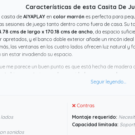
Características de esta Casita De 
 casita de
AIYAPLAY
en
color marrón
es perfecta para pequ
as sesiones de juego tanto dentro como fuera de casa. Su 
4.78 cms de largo x 170.18 cms de ancho
, da espacio sufic
r apretados, y el banco doble exterior añade un rincón idea
ás, las ventanas en los cuatro lados ofrecen luz natural y fac
a sin estar invadiendo su espacio.
ue me parece un buen punto es que está hecha de madera de
nta bien en exteriores y da seguridad con sus paneles grues
n daño. También incluye una cocinita de juguete con detal
do; esto no solo distrae, sino que invita a fomentar el juego i
ás, el montaje no parece complicado, y tener
tres años de
 de tranquilidad. En definitiva, parece una casita que cumple
❌ Contras
 lados
Montaje requerido:
Necesit
Capacidad limitada:
Soport
con sonidos