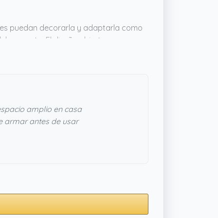
ques puedan decorarla y adaptarla como
el proyecto. El diseño abierto, con
 controlar todo sin agobios y que los
rece una opción bastante duradera y
mpo.
spacio amplio en casa
 armar antes de usar