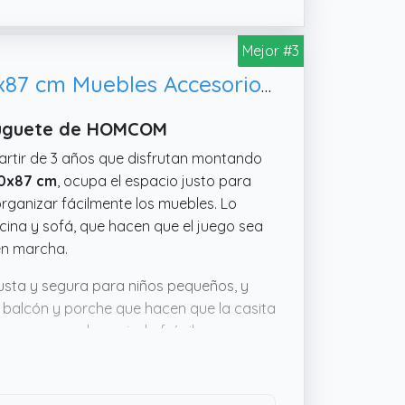
Mejor #3
HOMCOM Casa de Muñecas de Madera de 3 Pisos con Patio 86x30x87 cm Muebles Accesorios de 13 Piezas Diseño Lindo Casita Muñecas de Juguete Madera Rosa
 Juguete de HOMCOM
artir de 3 años que disfrutan montando
0x87 cm
, ocupa el espacio justo para
rganizar fácilmente los muebles. Lo
ina y sofá, que hacen que el juego sea
en marcha.
usta y segura para niños pequeños, y
n balcón y porche que hacen que la casita
que no sea demasiado frágil pero sea
una compra con buen respaldo. En
 juego durante un buen tiempo.