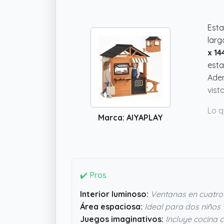
Esta
larg
x 14
esta
Adem
vist
Lo q
Marca: AIYAPLAY
agua
haga
soni
Adem
plus
✔️ Pros
Interior luminoso:
Ventanas en cuatro
Área espaciosa:
Ideal para dos niños
Juegos imaginativos:
Incluye cocina 