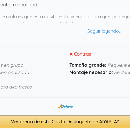
ante tranquilidad.
ue mola es que esta casita está diseñada para que los pe
ran, lo que fomenta su creatividad y les hace sentirse parte d
anas y puerta dividida, facilita mucho que los padres puedan
s respiren sin calor. Por su solidez y detalles prácticos, pa
átil para que los más pequeños disfruten durante mucho tie
❌ Contras
os en grupo
Tamaño grande:
Requiere e
personalizada
Montaje necesario:
Se debe
ara aire fresco
Ver precio de esta Casita De Juguete de AIYAPLAY