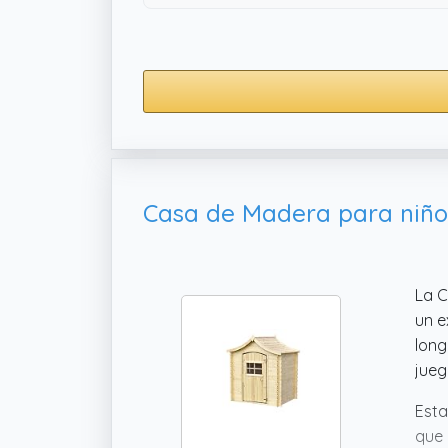
La C
un e
long
jueg
Esta
que 