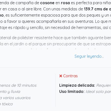
tienda de campaña de
cosone
en
rosa
es perfecta para niñas
r en casa o al aire libre. Con unas medidas de
139.7 cms de a
ho
, es suficientemente espaciosa para que dos peques y un 
o a favor si quieres acompañarla en sus aventuras. Lo que 
aje es rápido y sencillo, sin necesidad de herramientas, así q
aterial de poliéster resistente hace que también aguante bien
la en el jardín o el parque sin preocuparte de que se estrope
a que mantiene el interior fresquito y con buena luz, lo que 
arece un capricho con sentido, porque además se limpia fácil
rtante cuando hay niños de por medio.
❌ Contras
menos de 10 minutos
Limpieza delicada:
Requiere
nto y lluvia
Uso limitado:
Ideal solo pa
 varios usuarios
o tóxico