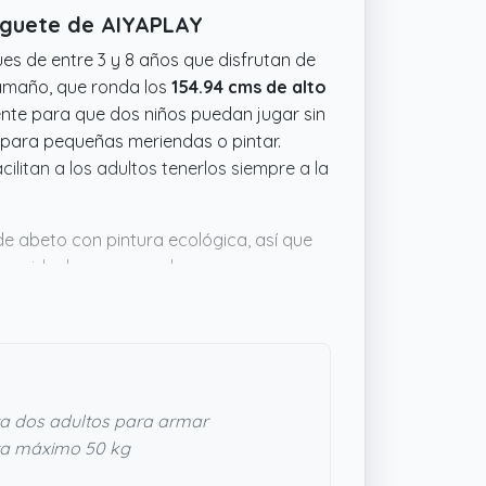
Juguete de AIYAPLAY
es de entre 3 y 8 años que disfrutan de
tamaño, que ronda los
154.94 cms de alto
iente para que dos niños puedan jugar sin
l para pequeñas meriendas o pintar.
ilitan a los adultos tenerlos siempre a la
 abeto con pintura ecológica, así que
os, ideales para que los peques no se
les como fregadero y mando giratorio con
maginativo y la interacción social.
 garantía del fabricante
siempre da un
 y da juego para rato sin complicaciones.
a dos adultos para armar
a máximo 50 kg