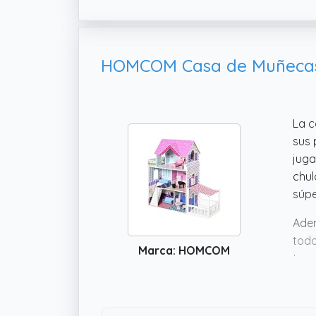
La 
sus 
juga
chul
súpe
Adem
todo
Marca: HOMCOM
teng
man
defi