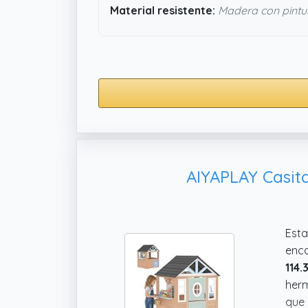
Material resistente:
Madera con pintu
AIYAPLAY Casita
Esta
enca
114.
herm
que 