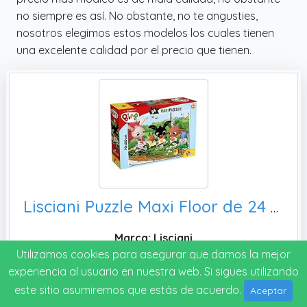
no siempre es así. No obstante, no te angusties,
nosotros elegimos estos modelos los cuales tienen
una excelente calidad por el precio que tienen.
Lisciani Puzzle Maxi Floor de 24 piezas, Bing 81202 - Rompecabezas para niños a partir de 3 años
Marca: Lisciani
Utilizamos cookies para asegurar que damos la mejor
experiencia al usuario en nuestra web. Si sigues utilizando
Ver precio
este sitio asumiremos que estás de acuerdo.
Aceptar