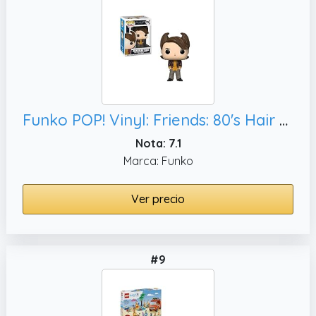
Funko POP! Vinyl: Friends: 80's Hair Chandler Bing - Figuras Miniaturas Coleccionables Para Exhibición - Idea De Regalo - Mercancía Oficial - Juguetes Para Niños Y Adultos - Fans De TV
Nota: 7.1
Marca: Funko
Ver precio
#9