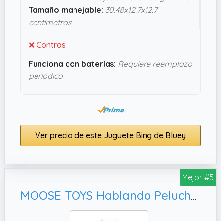
tranquilas. Lo veo como un detalle que puede
Tamaño manejable:
30.48x12.7x12.7
marcar la diferencia en el ritual de dormir, sin
centímetros
complicaciones.
❌ Contras
Funciona con baterías:
Requiere reemplazo
periódico
Ver precio de este Juguete Bing de Bluey
Mejor #5
MOOSE TOYS Hablando Peluche 31 cm Bingo Bingo Juguetes