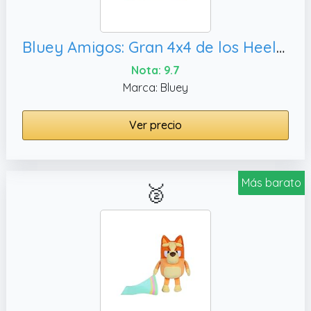
Bluey Amigos: Gran 4x4 de los Heeler con la Familia, con Hoja de Pegatinas y capó Que se Abre para Guardar Juguetes
Nota: 9.7
Marca: Bluey
Ver precio
Más barato
🥈