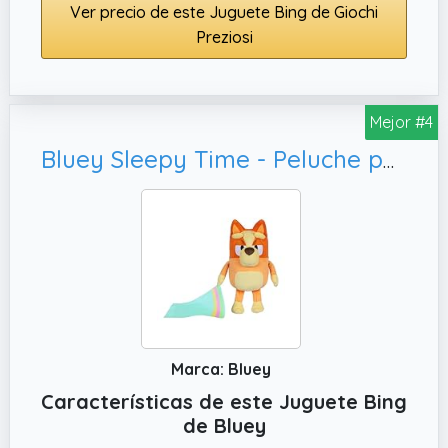
Ver precio de este Juguete Bing de Giochi
manos de los niños. Además, son compatibles
Preziosi
con los juegos de la línea Bing, lo que permite a
los niños crear sus propias historias y escenas
de la serie.
Mejor #4
La caja del producto también cuenta con un asa,
lo que facilita llevarlo a cualquier lugar y disfrutar
Bluey Sleepy Time - Peluche parlante Bingo, 7 frases de espectáculo y canción temática
de los personajes donde y cuando se desee. Con
estas figuras articuladas, los niños pueden
recrear las aventuras de Bing y sus amigos de la
serie de televisión, fomentando su imaginación y
creatividad. El tamaño del producto es de 17.78
cms de altura x 2.54 cms de longitud x 12.7 cms
de ancho. ¡Colecciona todos los personajes y
diviértete con ellos en cualquier momento!
Marca: Bluey
Características de este Juguete Bing
de Bluey