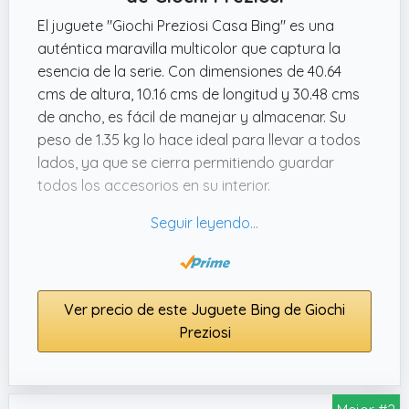
El juguete "Giochi Preziosi Casa Bing" es una
auténtica maravilla multicolor que captura la
esencia de la serie. Con dimensiones de 40.64
cms de altura, 10.16 cms de longitud y 30.48 cms
de ancho, es fácil de manejar y almacenar. Su
peso de 1.35 kg lo hace ideal para llevar a todos
lados, ya que se cierra permitiendo guardar
todos los accesorios en su interior.
Este playset incluye tres habitaciones y múltiples
dispositivos mecánicos que hacen que la
experiencia de juego sea divertida y
emocionante. La cama tiene mantas que se
Ver precio de este Juguete Bing de Giochi
levantan, hay una ventana que cambia de día a
Preziosi
noche y una bañera con burbujas. La cocina
completa incluye la licuadora Frully, justo como
en la caricatura, junto a un refrigerador y horno
que se abren. Sin duda, un gran regalo que