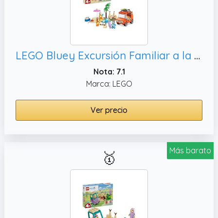
LEGO Bluey Excursión Familiar a la Playa de Bluey - 3 Minifiguras Inc. Bingo y Chilli - 2 Tablas de Surf, Castillo de Arena y Coche Construíble de Juguete - Regalo para Niñas y Niños de 4+ Años 11202
Nota: 7.1
Marca: LEGO
Ver precio
Más barato
🥇