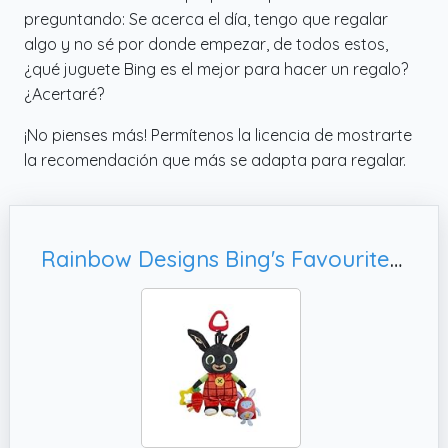
preguntando: Se acerca el día, tengo que regalar
algo y no sé por donde empezar, de todos estos,
¿qué juguete Bing es el mejor para hacer un regalo?
¿Acertaré?
¡No pienses más! Permítenos la licencia de mostrarte
la recomendación que más se adapta para regalar.
Rainbow Designs Bing's Favourite Things - Juguete de actividad sensorial suave para bebés con telas arrugadas, texturas de dentición y clip para bebés y niños pequeños