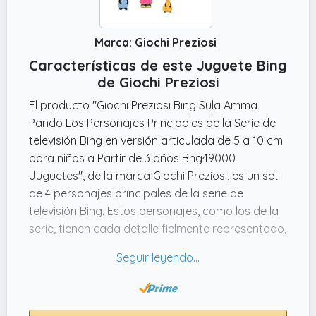
Marca: Giochi Preziosi
Características de este Juguete Bing
de Giochi Preziosi
El producto "Giochi Preziosi Bing Sula Amma
Pando Los Personajes Principales de la Serie de
televisión Bing en versión articulada de 5 a 10 cm
para niños a Partir de 3 años Bng49000
Juguetes", de la marca Giochi Preziosi, es un set
de 4 personajes principales de la serie de
televisión Bing. Estos personajes, como los de la
serie, tienen cada detalle fielmente representado,
lo que hace que los niños se sumerjan en el
mundo de Bing de una manera más realista.
Con colores brillantes y un tamaño que varía de
5 a 10 cm, estas figuras son perfectas para las