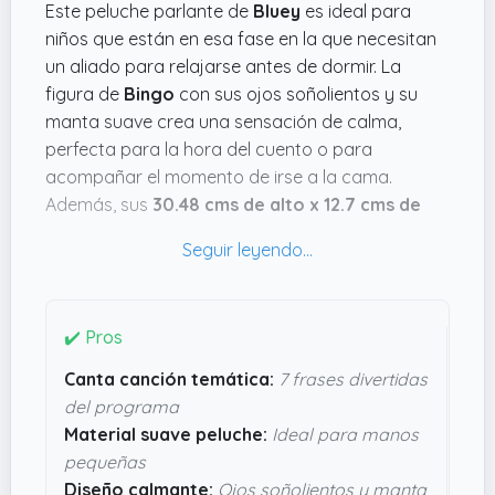
Este peluche parlante de
Bluey
es ideal para
niños que están en esa fase en la que necesitan
un aliado para relajarse antes de dormir. La
figura de
Bingo
con sus ojos soñolientos y su
manta suave crea una sensación de calma,
perfecta para la hora del cuento o para
acompañar el momento de irse a la cama.
Además, sus
30.48 cms de alto x 12.7 cms de
largo x 12.7 cms de ancho
lo hacen manejable
para las manitas más pequeñas.
Un puntazo es que al presionar la barriga suena
la canción temática y dice siete frases divertidas
✔️ Pros
del programa; eso no solo entretiene, sino que
Canta canción temática:
7 frases divertidas
también puede motivar a los peques a crear una
del programa
rutina para dormir. Materiales suaves y ese
Material suave peluche:
Ideal para manos
diseño tierno dan garantía de que no es solo un
pequeñas
juguete, sino un compañero de noches
Diseño calmante:
Ojos soñolientos y manta